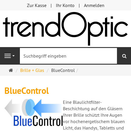
Zur Kasse
Ihr Konto
Anmelden
S
Navigation
Startseite
Brille + Glas
BlueControl
BlueControl
Eine Blaulichtfilter-
Beschichtung auf den Gläsern
Ihrer Brille schützt Ihre Augen
vor hochenergetischem blauen
Licht, das Handys, Tabletts und