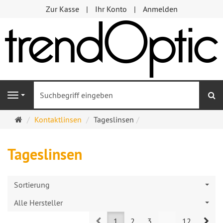
Zur Kasse
Ihr Konto
Anmelden
S
Navigation
Startseite
Kontaktlinsen
Tageslinsen
Tageslinsen
Sortierung
Alle Hersteller
Prev
Nex
1
2
3
...
12