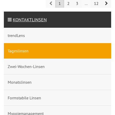
Prev
Nex
1
2
3
...
12
KONTAKTLINSEN
trendLens
Tageslinsen
Zwei-Wochen-Linsen
Monatslinsen
Formstabile Linsen
Myopiemanagement