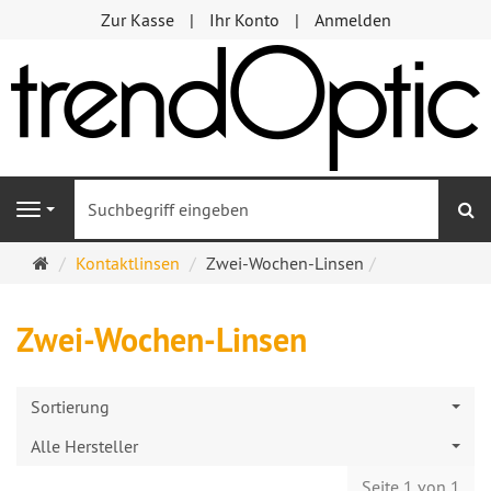
Zur Kasse
Ihr Konto
Anmelden
S
Navigation
Startseite
Kontaktlinsen
Zwei-Wochen-Linsen
Zwei-Wochen-Linsen
Sortierung
Alle Hersteller
Seite 1 von 1