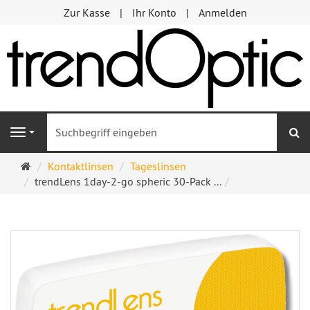
Zur Kasse
Ihr Konto
Anmelden
S
Navigation
Startseite
Kontaktlinsen
Tageslinsen
trendLens 1day-2-go spheric 30-Pack ...