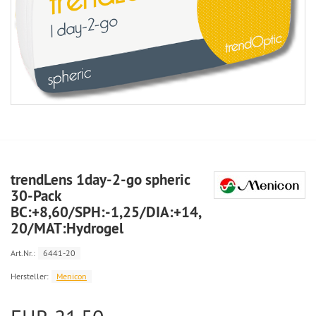
trendLens 1day-2-go spheric
30-Pack
BC:+8,60/SPH:-1,25/DIA:+14,
20/MAT:Hydrogel
Art.Nr.:
6441-20
Hersteller:
Menicon